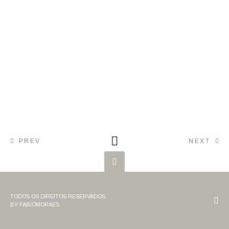
PREV
NEXT
TODOS OS DIREITOS RESERVADOS.
BY FABIOMORAES.