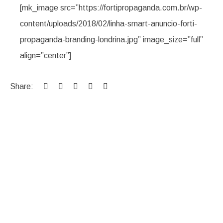
[mk_image src=”https://fortipropaganda.com.br/wp-
content/uploads/2018/02/linha-smart-anuncio-forti-
propaganda-branding-londrina.jpg” image_size=”full”
align=”center”]
Share: