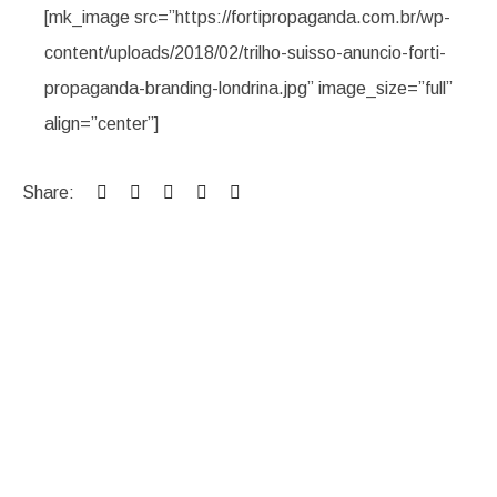
[mk_image src=”https://fortipropaganda.com.br/wp-
content/uploads/2018/02/trilho-suisso-anuncio-forti-
propaganda-branding-londrina.jpg” image_size=”full”
align=”center”]
Share: