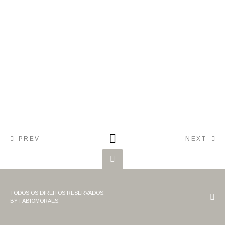
PREV
NEXT
TODOS OS DIREITOS RESERVADOS.
BY FABIOMORAES.